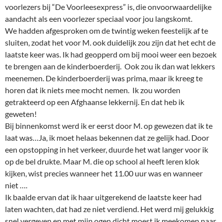
voorlezers bij “De Voorleesexpress” is, die onvoorwaardelijke
aandacht als een voorlezer speciaal voor jou langskomt.
We hadden afgesproken om de twintig weken feestelijk af te
sluiten, zodat het voor M. ook duidelijk zou zijn dat het echt de
laatste keer was. Ik had geopperd om bij mooi weer een bezoek
te brengen aan de kinderboerderij. Ook zou ik dan wat lekkers
meenemen. De kinderboerderij was prima, maar ik kreeg te
horen dat ik niets mee mocht nemen. Ik zou worden
getrakteerd op een Afghaanse lekkernij. En dat heb ik
geweten!
Bij binnenkomst werd ik er eerst door M. op gewezen dat ik te
laat was…Ja, ik moet helaas bekennen dat ze gelijk had. Door
een opstopping in het verkeer, duurde het wat langer voor ik
op de bel drukte. Maar M. die op school al heeft leren klok
kijken, wist precies wanneer het 11.00 uur was en wanneer
niet ….
Ik baalde ervan dat ik haar uitgerekend de laatste keer had
laten wachten, dat had ze niet verdiend. Het werd mij gelukkig
snel vergeven en met mijn ogen dicht moest ik meekomen naar