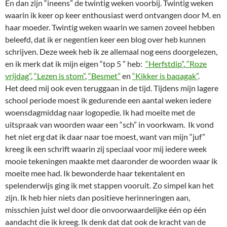
En dan zijn “ineens” de twintig weken voorbij. Twintig weken
waarin ik keer op keer enthousiast werd ontvangen door M. en
haar moeder. Twintig weken waarin we samen zoveel hebben
beleefd, dat ik er negentien keer een blog over heb kunnen
schrijven. Deze week heb ik ze allemaal nog eens doorgelezen,
en ik merk dat ik mijn eigen “top 5 ” heb:
“Herfstdip”
,
“Roze
vrijdag”
,
“Lezen is stom”
,
“Besmet”
en
“Kikker is baqagak”
.
Het deed mij ook even teruggaan in de tijd. Tijdens mijn lagere
school periode moest ik gedurende een aantal weken iedere
woensdagmiddag naar logopedie. Ik had moeite met de
uitspraak van woorden waar een “sch” in voorkwam. Ik vond
het niet erg dat ik daar naar toe moest, want van mijn “juf”
kreeg ik een schrift waarin zij speciaal voor mij iedere week
mooie tekeningen maakte met daaronder de woorden waar ik
moeite mee had. Ik bewonderde haar tekentalent en
spelenderwijs ging ik met stappen vooruit. Zo simpel kan het
zijn. Ik heb hier niets dan positieve herinneringen aan,
misschien juist wel door die onvoorwaardelijke één op één
aandacht die ik kreeg. Ik denk dat dat ook de kracht van de