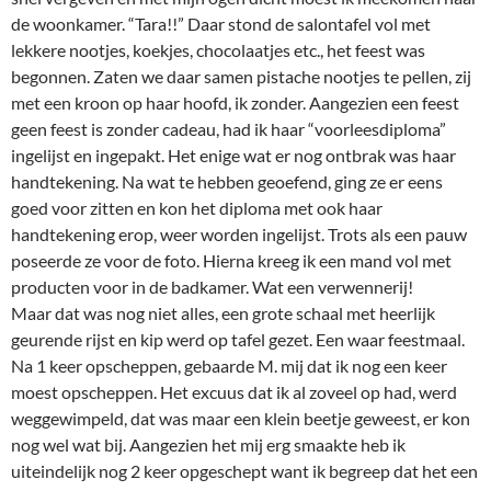
de woonkamer. “Tara!!” Daar stond de salontafel vol met
lekkere nootjes, koekjes, chocolaatjes etc., het feest was
begonnen. Zaten we daar samen pistache nootjes te pellen, zij
met een kroon op haar hoofd, ik zonder. Aangezien een feest
geen feest is zonder cadeau, had ik haar “voorleesdiploma”
ingelijst en ingepakt. Het enige wat er nog ontbrak was haar
handtekening. Na wat te hebben geoefend, ging ze er eens
goed voor zitten en kon het diploma met ook haar
handtekening erop, weer worden ingelijst. Trots als een pauw
poseerde ze voor de foto. Hierna kreeg ik een mand vol met
producten voor in de badkamer. Wat een verwennerij!
Maar dat was nog niet alles, een grote schaal met heerlijk
geurende rijst en kip werd op tafel gezet. Een waar feestmaal.
Na 1 keer opscheppen, gebaarde M. mij dat ik nog een keer
moest opscheppen. Het excuus dat ik al zoveel op had, werd
weggewimpeld, dat was maar een klein beetje geweest, er kon
nog wel wat bij. Aangezien het mij erg smaakte heb ik
uiteindelijk nog 2 keer opgeschept want ik begreep dat het een