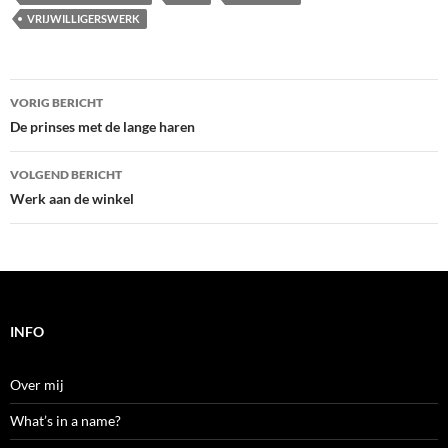
VRIJWILLIGERSWERK
Bericht
VORIG BERICHT
navigatie
De prinses met de lange haren
VOLGEND BERICHT
Werk aan de winkel
INFO
Over mij
What’s in a name?