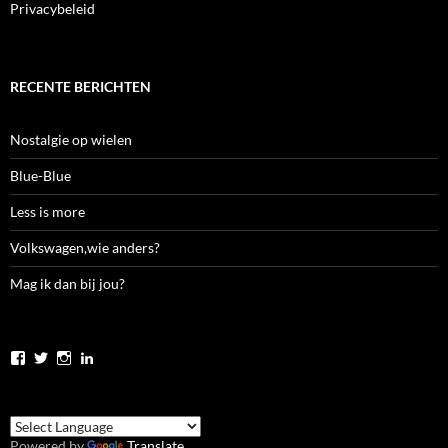
Privacybeleid
RECENTE BERICHTEN
Nostalgie op wielen
Blue-Blue
Less is more
Volkswagen,wie anders?
Mag ik dan bij jou?
Bekijk
Bekijk
Bekijk
Bekijk
het
het
het
het
profiel
profiel
profiel
profiel
van
van
van
van
jolanda.zwier.5
JolandaZwier
jolandazwier
jolandazwier
op
op
op
op
Powered by
Translate