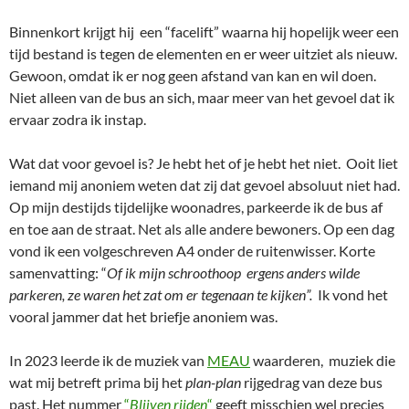
Binnenkort krijgt hij een “facelift” waarna hij hopelijk weer een
tijd bestand is tegen de elementen en er weer uitziet als nieuw.
Gewoon, omdat ik er nog geen afstand van kan en wil doen.
Niet alleen van de bus an sich, maar meer van het gevoel dat ik
ervaar zodra ik instap.
Wat dat voor gevoel is? Je hebt het of je hebt het niet. Ooit liet
iemand mij anoniem weten dat zij dat gevoel absoluut niet had.
Op mijn destijds tijdelijke woonadres, parkeerde ik de bus af
en toe aan de straat. Net als alle andere bewoners. Op een dag
vond ik een volgeschreven A4 onder de ruitenwisser. Korte
samenvatting: “
Of ik mijn schroothoop ergens anders wilde
parkeren, ze waren het zat om er tegenaan te kijken”.
Ik vond het
vooral jammer dat het briefje anoniem was.
In 2023 leerde ik de muziek van
MEAU
waarderen, muziek die
wat mij betreft prima bij het
plan-plan
rijgedrag van deze bus
past. Het nummer
“
Blijven rijden
“
geeft misschien wel precies