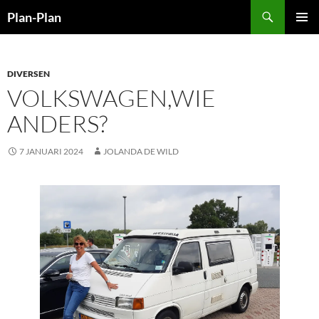
Ga
Zoeken
Plan-Plan
naar
PRIMAI
de
MENU
inhoud
DIVERSEN
VOLKSWAGEN,WIE
ANDERS?
7 JANUARI 2024
JOLANDA DE WILD