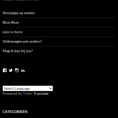
Nostalgie op wielen
Blue-Blue
Less is more
Volkswagen,wie anders?
Mag ik dan bij jou?
Bekijk
Bekijk
Bekijk
Bekijk
het
het
het
het
profiel
profiel
profiel
profiel
van
van
van
van
jolanda.zwier.5
JolandaZwier
jolandazwier
jolandazwier
op
op
op
op
Powered by
Translate
Facebook
Twitter
Instagram
LinkedIn
CATEGORIEËN