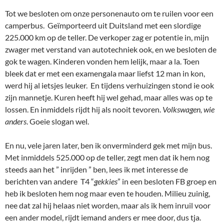
Tot we besloten om onze personenauto om te ruilen voor een
camperbus. Geïmporteerd uit Duitsland met een slordige
225.000 km op de teller. De verkoper zag er potentie in, mijn
zwager met verstand van autotechniek ook, en we besloten de
gok te wagen. Kinderen vonden hem lelijk, maar a la. Toen
bleek dat er met een examengala maar liefst 12 man in kon,
werd hij al ietsjes leuker. En tijdens verhuizingen stond ie ook
zijn mannetje. Kuren heeft hij wel gehad, maar alles was op te
lossen. En inmiddels rijdt hij als nooit tevoren.
Volkswagen, wie
anders
. Goeie slogan wel.
En nu, vele jaren later, ben ik onverminderd gek met mijn bus.
Met inmiddels 525.000 op de teller, zegt men dat ik hem nog
steeds aan het ” inrijden ” ben, lees ik met interesse de
berichten van andere T4 “
gekkies
” in een besloten FB groep en
heb ik besloten hem nog maar even te houden. Milieu zuinig,
nee dat zal hij helaas niet worden, maar als ik hem inruil voor
een ander model, rijdt iemand anders er mee door, dus tja.