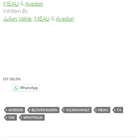
MEAU
&
Avedon
Written By
Julian Vahle
,
MEAU
&
Avedon
DIT DELEN:
WhatsApp
AVEDON
BLIJVEN RIJDEN
JULIAN VAHLE
MEAU
T4
VW
WESTFALIA