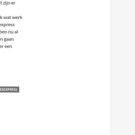
 zijn er
nk wat werk
express
ben nu al
en gaan
er een
ESEXPRESS