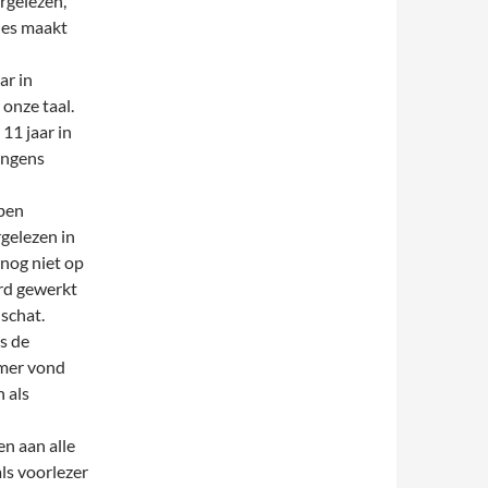
rgelezen,
lles maakt
ar in
 onze taal.
11 jaar in
ongens
bben
gelezen in
 nog niet op
ard gewerkt
schat.
s de
ammer vond
 als
en aan alle
als voorlezer