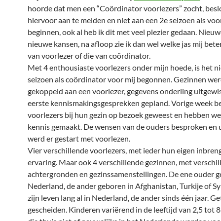
hoorde dat men een “Coördinator voorlezers” zocht, beslo
hiervoor aan te melden en niet aan een 2e seizoen als voor
beginnen, ook al heb ik dit met veel plezier gedaan. Nieuw
nieuwe kansen, na afloop zie ik dan wel welke jas mij beter
van voorlezer of die van coördinator.
Met 4 enthousiaste voorlezers onder mijn hoede, is het 
seizoen als coördinator voor mij begonnen. Gezinnen we
gekoppeld aan een voorlezer, gegevens onderling uitgewi
eerste kennismakingsgesprekken gepland. Vorige week be
voorlezers bij hun gezin op bezoek geweest en hebben w
kennis gemaakt. De wensen van de ouders besproken en 
werd er gestart met voorlezen.
Vier verschillende voorlezers, met ieder hun eigen inbren
ervaring. Maar ook 4 verschillende gezinnen, met verschi
achtergronden en gezinssamenstellingen. De ene ouder g
Nederland, de ander geboren in Afghanistan, Turkije of Sy
zijn leven lang al in Nederland, de ander sinds één jaar. G
gescheiden. Kinderen variërend in de leeftijd van 2,5 tot 8