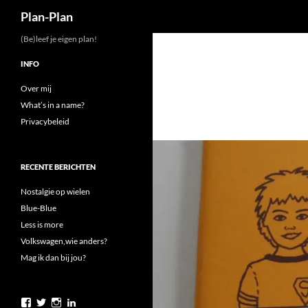
Zoeken
Plan-Plan
Ga
(Be)leef je eigen plan!
naar
INFO
de
inhoud
Over mij
What’s in a name?
Privacybeleid
RECENTE BERICHTEN
Nostalgie op wielen
Blue-Blue
Less is more
Volkswagen,wie anders?
Mag ik dan bij jou?
Bekijk
Bekijk
Bekijk
Bekijk