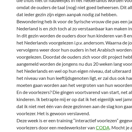
die thuis niet of nauwelijks in het Nederlands worden voo
omdat de ouders de taal (nog) niet goed beheersen. Dit a
dat ieder gezin zijn eigen aanpak nodig zal hebben.
Bewondering heb ik voor de Syrische vrouw die pas een ja
Nederland is en zich toch al zo verstaanbaar kan maken in
In dit gezin worden de ouders door hun kinderen van 8 en 
het Nederlands voorgelezen i.p.v. andersom. Waarna de j
vervolgens weer door hun ouders in het Arabisch worden
voorgelezen. Doordat de ouders zich voor dit project he
aangemeld worden de jongens nu dus 20 weken lang voor
het Nederlands en wel op hun eigen niveau, dat uiteraard
het niveau van hun leeftijdsgenoten ligt, er zal dus ook h
moeten gaan worden aan het vergroten van hun woorden
En de voorlezers? Die gingen voortvarend van start, net al
kinderen. Ik betrapte mij er op dat ik het eigenlijk wel j
dat ik niet met één van deze gezinnen aan de slag kon gaan
voorlezer. Het is gewoon verslavend.
Deze week is er een training “interactief voorlezen” gegev
voorlezers door een medewerkster van
CODA
. Mocht je 