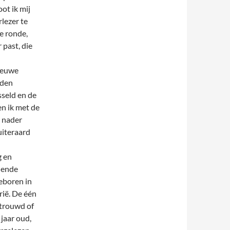
ot ik mij
lezer te
e ronde,
 past, die
nieuwe
rden
sseld en de
n ik met de
e nader
uiteraard
g en
llende
eboren in
rië. De één
etrouwd of
 jaar oud,