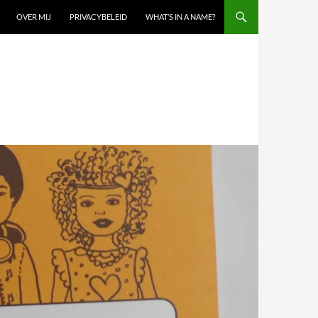
OVER MIJ
PRIVACYBELEID
WHAT’S IN A NAME?