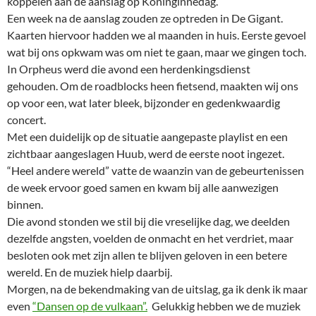
koppelen aan de aanslag op Koninginnedag.
Een week na de aanslag zouden ze optreden in De Gigant.
Kaarten hiervoor hadden we al maanden in huis. Eerste gevoel
wat bij ons opkwam was om niet te gaan, maar we gingen toch.
In Orpheus werd die avond een herdenkingsdienst
gehouden. Om de roadblocks heen fietsend, maakten wij ons
op voor een, wat later bleek, bijzonder en gedenkwaardig
concert.
Met een duidelijk op de situatie aangepaste playlist en een
zichtbaar aangeslagen Huub, werd de eerste noot ingezet.
“Heel andere wereld” vatte de waanzin van de gebeurtenissen
de week ervoor goed samen en kwam bij alle aanwezigen
binnen.
Die avond stonden we stil bij die vreselijke dag, we deelden
dezelfde angsten, voelden de onmacht en het verdriet, maar
besloten ook met zijn allen te blijven geloven in een betere
wereld. En de muziek hielp daarbij.
Morgen, na de bekendmaking van de uitslag, ga ik denk ik maar
even
“Dansen op de vulkaan”.
Gelukkig hebben we de muziek