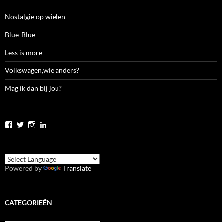
Nostalgie op wielen
Blue-Blue
Less is more
Volkswagen,wie anders?
Mag ik dan bij jou?
Bekijk
Bekijk
Bekijk
Bekijk
het
het
het
het
profiel
profiel
profiel
profiel
van
van
van
van
jolanda.zwier.5
JolandaZwier
jolandazwier
jolandazwier
op
op
op
op
Powered by
Translate
Facebook
Twitter
Instagram
LinkedIn
CATEGORIEËN