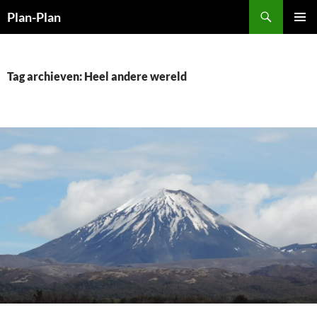
Ga
Zoeken
Plan-Plan
naar
PRIMAI
de
MENU
inhoud
Tag archieven: Heel andere wereld