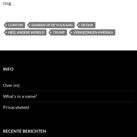
nog.
CLINTON
DANSEN OP DE VULKAAN
DE DIJK
HEEL ANDERE WERELD
TRUMP
VERKIEZINGEN AMERIKA
INFO
Over mij
What’s in a name?
Privacybeleid
RECENTE BERICHTEN