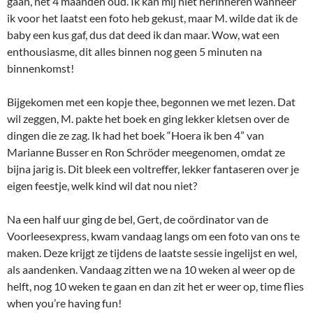
gaan, net 4 maanden oud. Ik kan mij niet herinneren wanneer
ik voor het laatst een foto heb gekust, maar M. wilde dat ik de
baby een kus gaf, dus dat deed ik dan maar. Wow, wat een
enthousiasme, dit alles binnen nog geen 5 minuten na
binnenkomst!
Bijgekomen met een kopje thee, begonnen we met lezen. Dat
wil zeggen, M. pakte het boek en ging lekker kletsen over de
dingen die ze zag. Ik had het boek “Hoera ik ben 4” van
Marianne Busser en Ron Schröder meegenomen, omdat ze
bijna jarig is. Dit bleek een voltreffer, lekker fantaseren over je
eigen feestje, welk kind wil dat nou niet?
Na een half uur ging de bel, Gert, de coördinator van de
Voorleesexpress, kwam vandaag langs om een foto van ons te
maken. Deze krijgt ze tijdens de laatste sessie ingelijst en wel,
als aandenken. Vandaag zitten we na 10 weken al weer op de
helft, nog 10 weken te gaan en dan zit het er weer op, time flies
when you’re having fun!