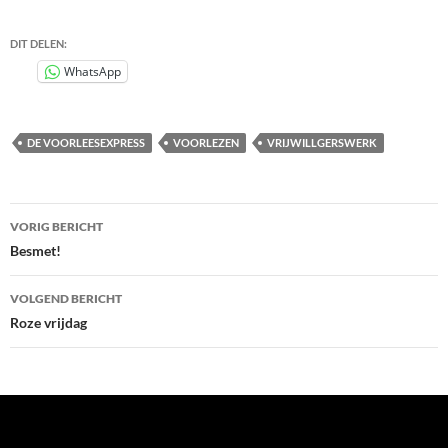
DIT DELEN:
WhatsApp
DE VOORLEESEXPRESS
VOORLEZEN
VRIJWILLGERSWERK
Bericht
VORIG BERICHT
navigatie
Besmet!
VOLGEND BERICHT
Roze vrijdag