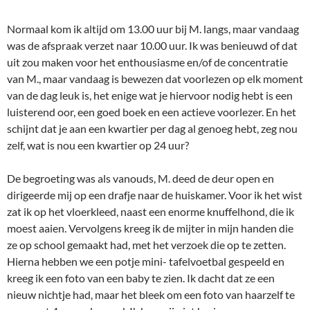
Normaal kom ik altijd om 13.00 uur bij M. langs, maar vandaag
was de afspraak verzet naar 10.00 uur. Ik was benieuwd of dat
uit zou maken voor het enthousiasme en/of de concentratie
van M., maar vandaag is bewezen dat voorlezen op elk moment
van de dag leuk is, het enige wat je hiervoor nodig hebt is een
luisterend oor, een goed boek en een actieve voorlezer. En het
schijnt dat je aan een kwartier per dag al genoeg hebt, zeg nou
zelf, wat is nou een kwartier op 24 uur?
De begroeting was als vanouds, M. deed de deur open en
dirigeerde mij op een drafje naar de huiskamer. Voor ik het wist
zat ik op het vloerkleed, naast een enorme knuffelhond, die ik
moest aaien. Vervolgens kreeg ik de mijter in mijn handen die
ze op school gemaakt had, met het verzoek die op te zetten.
Hierna hebben we een potje mini- tafelvoetbal gespeeld en
kreeg ik een foto van een baby te zien. Ik dacht dat ze een
nieuw nichtje had, maar het bleek om een foto van haarzelf te