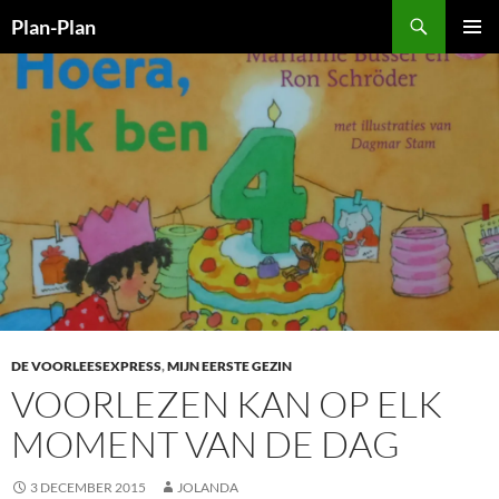
Ga
Zoeken
Plan-Plan
naar
PRIMAI
de
MENU
inhoud
DE VOORLEESEXPRESS
,
MIJN EERSTE GEZIN
VOORLEZEN KAN OP ELK
MOMENT VAN DE DAG
3 DECEMBER 2015
JOLANDA