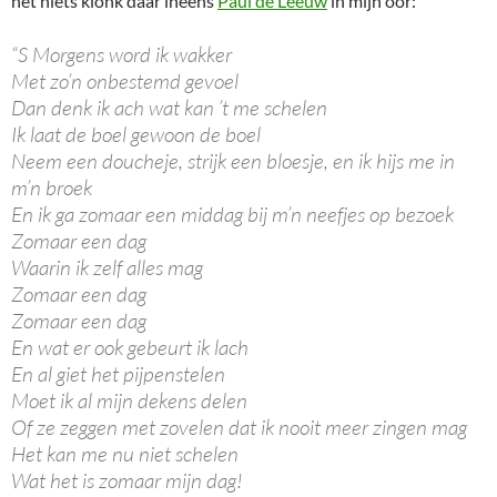
het niets klonk daar ineens
Paul de Leeuw
in mijn oor:
“S Morgens word ik wakker
Met zo’n onbestemd gevoel
Dan denk ik ach wat kan ’t me schelen
Ik laat de boel gewoon de boel
Neem een doucheje, strijk een bloesje, en ik hijs me in
m’n broek
En ik ga zomaar een middag bij m’n neefjes op bezoek
Zomaar een dag
Waarin ik zelf alles mag
Zomaar een dag
Zomaar een dag
En wat er ook gebeurt ik lach
En al giet het pijpenstelen
Moet ik al mijn dekens delen
Of ze zeggen met zovelen dat ik nooit meer zingen mag
Het kan me nu niet schelen
Wat het is zomaar mijn dag!