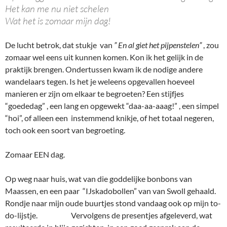
Het kan me nu niet schelen
Wat het is zomaar mijn dag!
De lucht betrok, dat stukje van
” En al giet het pijpenstelen”
, zou
zomaar wel eens uit kunnen komen. Kon ik het gelijk in de
praktijk brengen. Ondertussen kwam ik de nodige andere
wandelaars tegen. Is het je weleens opgevallen hoeveel
manieren er zijn om elkaar te begroeten? Een stijfjes
“goededag” , een lang en opgewekt “daa-aa-aaag!” , een simpel
“hoi”, of alleen een instemmend knikje, of het totaal negeren,
toch ook een soort van begroeting.
Zomaar EEN dag.
Op weg naar huis, wat van die goddelijke bonbons van
Maassen, en een paar “IJskadobollen” van van Swoll gehaald.
Rondje naar mijn oude buurtjes stond vandaag ook op mijn to-
do-lijstje. Vervolgens de presentjes afgeleverd, wat