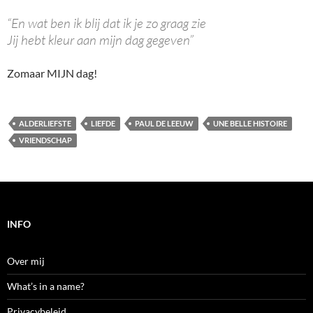
“En wat ben ik blij dat ik je zo graag zie
Jij hebt kleur aan mijn dag gegeven”
Zomaar MIJN dag!
ALDERLIEFSTE
LIEFDE
PAUL DE LEEUW
UNE BELLE HISTOIRE
VRIENDSCHAP
INFO
Over mij
What’s in a name?
Privacybeleid