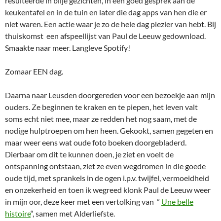
resulteerde in blije gezichten, in een goed gesprek aan de
keukentafel en in de tuin en later die dag apps van hen die er
niet waren. Een actie waar je zo de hele dag plezier van hebt. Bij
thuiskomst een afspeellijst van Paul de Leeuw gedownload.
Smaakte naar meer. Langleve Spotify!
Zomaar EEN dag.
Daarna naar Leusden doorgereden voor een bezoekje aan mijn
ouders. Ze beginnen te kraken en te piepen, het leven valt
soms echt niet mee, maar ze redden het nog saam, met de
nodige hulptroepen om hen heen. Gekookt, samen gegeten en
maar weer eens wat oude foto boeken doorgebladerd.
Dierbaar om dit te kunnen doen, je ziet en voelt de
ontspanning ontstaan, ziet ze even wegdromen in die goede
oude tijd, met sprankels in de ogen i.p.v. twijfel, vermoeidheid
en onzekerheid en toen ik wegreed klonk Paul de Leeuw weer
in mijn oor, deze keer met een vertolking van ”
Une belle
histoire
“, samen met Alderliefste.