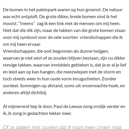
De bomen in het paleispark waren op hun groenst. De natuur
was echt ontploft. De grote dikke, brede bomen vind ik het
mooist. “Ineens” zag ik een link met de mensen om mij heen.
Niet dat die dik zijn, maar de takken van die grote bomen staan
voor mij symbool voor de vele soorten vriendschappen die ik
om mij heen ervaar.
Vriendschappen, die ooit begonnen als dunne twijgen,
waarvan je niet wist of ze zouden blijven bestaan, zijn nu dikke
stevige takken, waarvan inmiddels gebleken is, dat je er al je lief
en leed aan op kan hangen, die meezwiepen met de storm en
toch steeds weer in hun oude vorm terugschieten. Zonder
oordeel. Sommigen op afstand, soms uit onverwachte hoek, en
anderen altijd dichtbij.
Al mijmerend liep ik door, Paul de Leeuw zong vrolijk verder en
ik, ik zong in gedachten lekker mee:
Of ze zeggen met zovelen dat ik nooit meer zingen mag