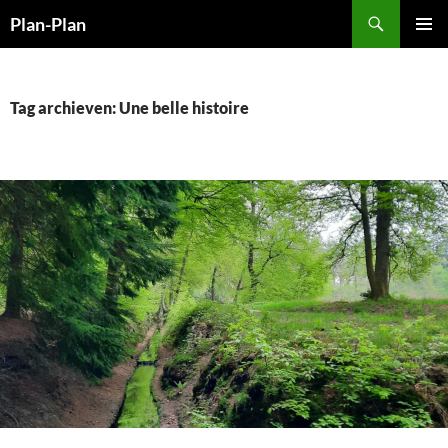
Ga
Zoeken
Plan-Plan
naar
PRIMAI
de
MENU
inhoud
Tag archieven: Une belle histoire