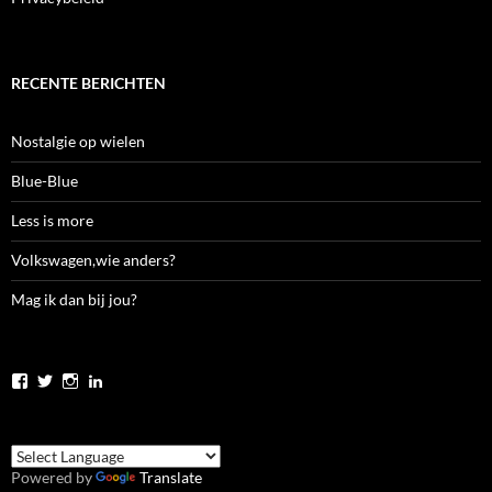
RECENTE BERICHTEN
Nostalgie op wielen
Blue-Blue
Less is more
Volkswagen,wie anders?
Mag ik dan bij jou?
Bekijk
Bekijk
Bekijk
Bekijk
het
het
het
het
profiel
profiel
profiel
profiel
van
van
van
van
jolanda.zwier.5
JolandaZwier
jolandazwier
jolandazwier
op
op
op
op
Powered by
Translate
Facebook
Twitter
Instagram
LinkedIn