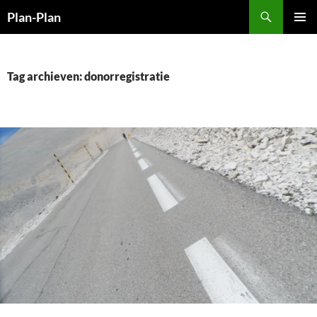
Ga
Zoeken
Plan-Plan
naar
PRIMAI
de
MENU
inhoud
Tag archieven: donorregistratie