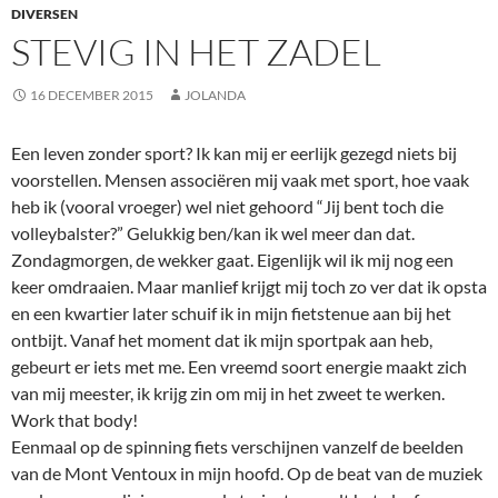
DIVERSEN
STEVIG IN HET ZADEL
16 DECEMBER 2015
JOLANDA
Een leven zonder sport? Ik kan mij er eerlijk gezegd niets bij
voorstellen. Mensen associëren mij vaak met sport, hoe vaak
heb ik (vooral vroeger) wel niet gehoord “Jij bent toch die
volleybalster?” Gelukkig ben/kan ik wel meer dan dat.
Zondagmorgen, de wekker gaat. Eigenlijk wil ik mij nog een
keer omdraaien. Maar manlief krijgt mij toch zo ver dat ik opsta
en een kwartier later schuif ik in mijn fietstenue aan bij het
ontbijt. Vanaf het moment dat ik mijn sportpak aan heb,
gebeurt er iets met me. Een vreemd soort energie maakt zich
van mij meester, ik krijg zin om mij in het zweet te werken.
Work that body!
Eenmaal op de spinning fiets verschijnen vanzelf de beelden
van de Mont Ventoux in mijn hoofd. Op de beat van de muziek