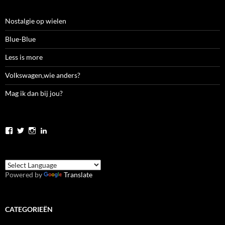
Nostalgie op wielen
Blue-Blue
Less is more
Volkswagen,wie anders?
Mag ik dan bij jou?
Bekijk
Bekijk
Bekijk
Bekijk
het
het
het
het
profiel
profiel
profiel
profiel
van
van
van
van
jolanda.zwier.5
JolandaZwier
jolandazwier
jolandazwier
op
op
op
op
Powered by
Translate
Facebook
Twitter
Instagram
LinkedIn
CATEGORIEËN