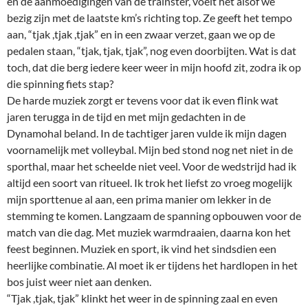
en de aanmoedigingen van de trainster, voelt het alsof we
bezig zijn met de laatste km’s richting top. Ze geeft het tempo
aan, “tjak ,tjak ,tjak” en in een zwaar verzet, gaan we op de
pedalen staan, “tjak, tjak, tjak”, nog even doorbijten. Wat is dat
toch, dat die berg iedere keer weer in mijn hoofd zit, zodra ik op
die spinning fiets stap?
De harde muziek zorgt er tevens voor dat ik even flink wat
jaren terugga in de tijd en met mijn gedachten in de
Dynamohal beland. In de tachtiger jaren vulde ik mijn dagen
voornamelijk met volleybal. Mijn bed stond nog net niet in de
sporthal, maar het scheelde niet veel. Voor de wedstrijd had ik
altijd een soort van ritueel. Ik trok het liefst zo vroeg mogelijk
mijn sporttenue al aan, een prima manier om lekker in de
stemming te komen. Langzaam de spanning opbouwen voor de
match van die dag. Met muziek warmdraaien, daarna kon het
feest beginnen. Muziek en sport, ik vind het sindsdien een
heerlijke combinatie. Al moet ik er tijdens het hardlopen in het
bos juist weer niet aan denken.
“Tjak ,tjak, tjak” klinkt het weer in de spinning zaal en even