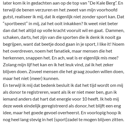
later kom ik in gedachten aan op de top van “De Kale Berg”. En
terwijl de benen verzuren en het zweet van mijn voorhoofd
gutst, realiseer ik mij, dat ik eigenlijk niet zonder sport kan. Dat
“sportbeest” in mij, zal het ooit inkakken? Ik weet niet beter
dan dat het altijd op volle kracht vooruit wil en gaat. Dammen,
schaken, darts, het zijn van die sporten die ik denk ik nooit ga
begrijpen, want dat beetje dood gaan in je sport, I like it! Noem
het overdreven, noem het fanatiek, maar mensen die het
herkennen, snappen het. En ach, wat is er eigenlijk mis mee?
Zolang mijn lijf het kan en ik het leuk vind, zal ik het zeker
blijven doen. Zoveel mensen die het graag zouden willen doen,
maar het niet (meer) kunnen.
En terwijl ik mij dat bedenk besluit ik dat het tijd wordt om mij
als donor te registreren, want als ik er niet meer ben, gun ik
iemand anders dat hart dat energie voor 10 heeft. Ik heb mij
deze week eindelijk geregistreerd als donor, het blijft een eng
idee, maar het goede gevoel overheerst. En voorlopig hoop ik
nog heel lang stevig in het (sport)zadel te mogen blijven zitten.