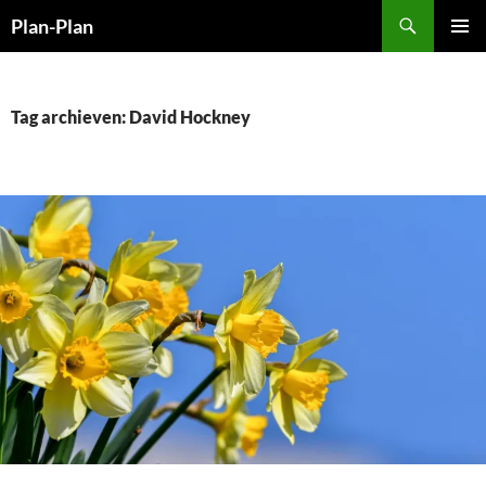
Ga
Zoeken
Plan-Plan
naar
PRIMAI
de
MENU
inhoud
Tag archieven: David Hockney