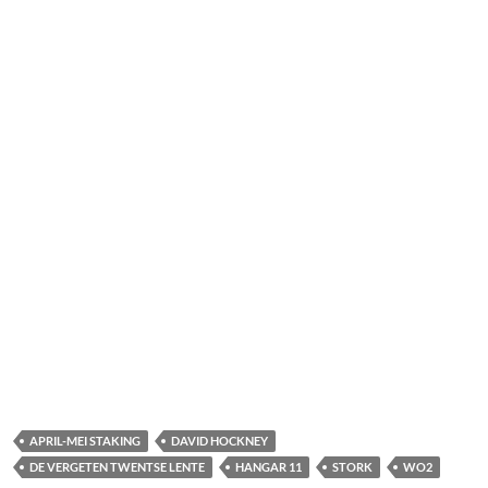
APRIL-MEI STAKING
DAVID HOCKNEY
DE VERGETEN TWENTSE LENTE
HANGAR 11
STORK
WO2