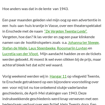
Hoe anders was dat in de lente van 1943.
Een paar maanden geleden viel mijn oog op een advertentie in
een huis-aan-huis krantje in Vasse, over een theaterspektakel
in Enschede met de naam
“
De Vergeten Twentse Lente
“.
Vergeten, hoe dan? Ik las verder en zag een paar klinkende
namen van de hoofdrolspelers zoals o.a.
Johanna ter Steege
,
Stefan de Walle
,
Laus Steenbeeke
,
Roosmarijn Luyten
en
Lucretia van der Vloot.
Mijn aandacht hadden ze en de tickets
werden geboekt. Al moest ik wel even slikken bij de prijs, maar
achteraf bleek het dat echt wel waard.
Vorig weekend werden wij in
Hangar 11
op vliegveld Twente,
te Enschede getrakteerd op een bijzondere voorstelling over
een voor mij tot nu toe onbekend stukje vaderlandse
geschiedenis, de April-Mei stakingen van 1943. Deze
indrukwekkende geschiedenis werd knap verweven met een
hedendaags verhaal over een fictief klein Twents dorp. Een