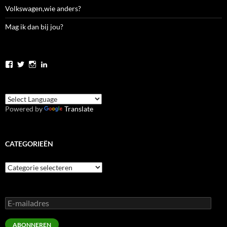
Volkswagen,wie anders?
Mag ik dan bij jou?
Bekijk
Bekijk
Bekijk
Bekijk
het
het
het
het
profiel
profiel
profiel
profiel
van
van
van
van
jolanda.zwier.5
JolandaZwier
jolandazwier
jolandazwier
op
op
op
op
Powered by
Translate
Facebook
Twitter
Instagram
LinkedIn
CATEGORIEËN
Categorieën
E-
mailadres
ABONNEREN