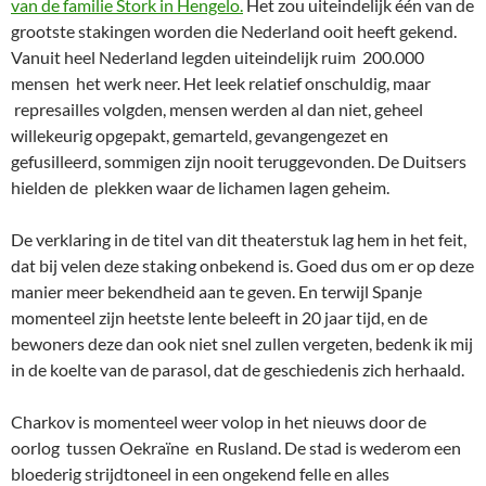
van de familie Stork in Hengelo.
Het zou uiteindelijk één van de
grootste stakingen worden die Nederland ooit heeft gekend.
Vanuit heel Nederland legden uiteindelijk ruim 200.000
mensen het werk neer. Het leek relatief onschuldig, maar
represailles volgden, mensen werden al dan niet, geheel
willekeurig opgepakt, gemarteld, gevangengezet en
gefusilleerd, sommigen zijn nooit teruggevonden. De Duitsers
hielden de plekken waar de lichamen lagen geheim.
De verklaring in de titel van dit theaterstuk lag hem in het feit,
dat bij velen deze staking onbekend is. Goed dus om er op deze
manier meer bekendheid aan te geven. En terwijl Spanje
momenteel zijn heetste lente beleeft in 20 jaar tijd, en de
bewoners deze dan ook niet snel zullen vergeten, bedenk ik mij
in de koelte van de parasol, dat de geschiedenis zich herhaald.
Charkov is momenteel weer volop in het nieuws door de
oorlog tussen Oekraïne en Rusland. De stad is wederom een
bloederig strijdtoneel in een ongekend felle en alles