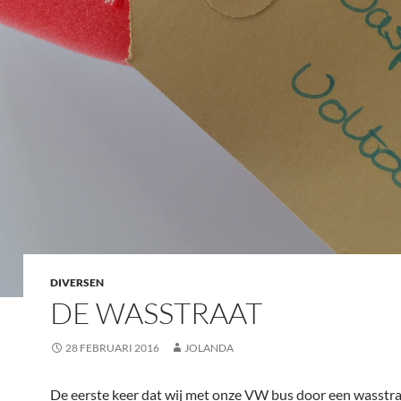
DIVERSEN
DE WASSTRAAT
28 FEBRUARI 2016
JOLANDA
De eerste keer dat wij met onze VW bus door een wasstra