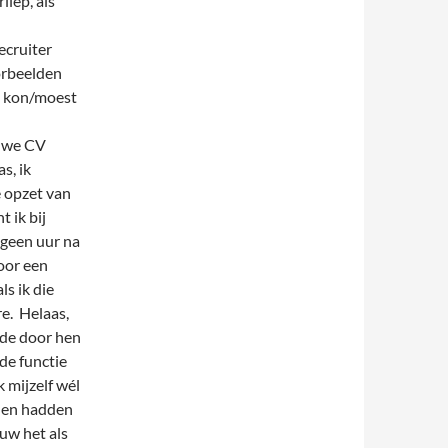
iep, als
ecruiter
oorbeelden
at kon/moest
euwe CV
s, ik
e opzet van
 ik bij
 geen uur na
oor een
ls ik die
e. Helaas,
t de door hen
de functie
 mijzelf wél
t en hadden
ouw het als