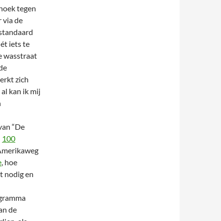
 hoek tegen
 via de
 standaard
ét iets te
de wasstraat
 de
erkt zich
al kan ik mij
n
van “De
n
100
e Amerikaweg
e
, hoe
et nodig en
rogramma
an de