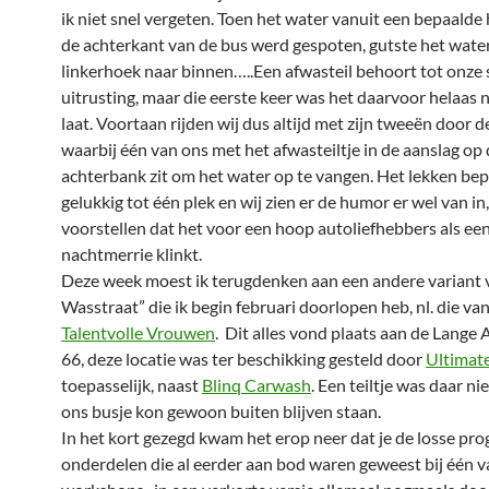
ik niet snel vergeten. Toen het water vanuit een bepaalde
de achterkant van de bus werd gespoten, gutste het water
linkerhoek naar binnen…..Een afwasteil behoort tot onze
uitrusting, maar die eerste keer was het daarvoor helaas n
laat. Voortaan rijden wij dus altijd met zijn tweeën door 
waarbij één van ons met het afwasteiltje in de aanslag op
achterbank zit om het water op te vangen. Het lekken bep
gelukkig tot één plek en wij zien er de humor er wel van in, 
voorstellen dat het voor een hoop autoliefhebbers als ee
nachtmerrie klinkt.
Deze week moest ik terugdenken aan een andere variant 
Wasstraat” die ik begin februari doorlopen heb, nl. die va
Talentvolle Vrouwen
. Dit alles vond plaats aan de Lang
66, deze locatie was ter beschikking gesteld door
Ultimat
toepasselijk, naast
Blinq Carwash
. Een teiltje was daar ni
ons busje kon gewoon buiten blijven staan.
In het kort gezegd kwam het erop neer dat je de losse p
onderdelen die al eerder aan bod waren geweest bij één v