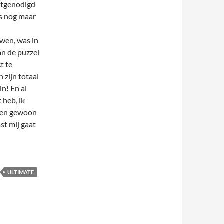
itgenodigd
us nog maar
wen, was in
an de puzzel
t te
zijn totaal
in! En al
 heb, ik
annen gewoon
st mij gaat
ULTIMATE