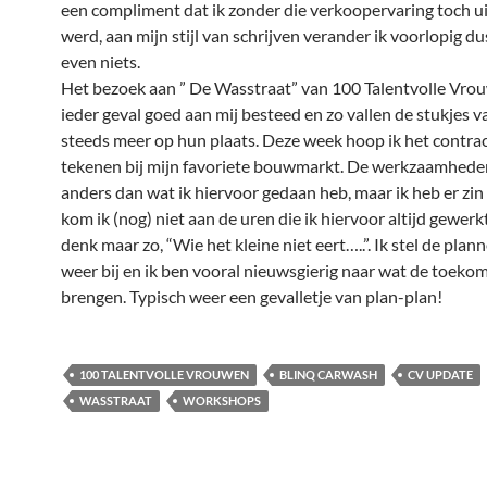
een compliment dat ik zonder die verkoopervaring toch u
werd, aan mijn stijl van schrijven verander ik voorlopig d
even niets.
Het bezoek aan ” De Wasstraat” van 100 Talentvolle Vrou
ieder geval goed aan mij besteed en zo vallen de stukjes v
steeds meer op hun plaats. Deze week hoop ik het contrac
tekenen bij mijn favoriete bouwmarkt. De werkzaamheden 
anders dan wat ik hiervoor gedaan heb, maar ik heb er zin 
kom ik (nog) niet aan de uren die ik hiervoor altijd gewerkt
denk maar zo, “Wie het kleine niet eert…..”. Ik stel de pl
weer bij en ik ben vooral nieuwsgierig naar wat de toekom
brengen. Typisch weer een gevalletje van plan-plan!
100 TALENTVOLLE VROUWEN
BLINQ CARWASH
CV UPDATE
WASSTRAAT
WORKSHOPS