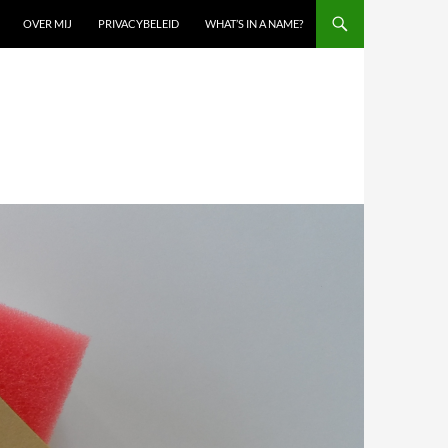
OVER MIJ
PRIVACYBELEID
WHAT’S IN A NAME?