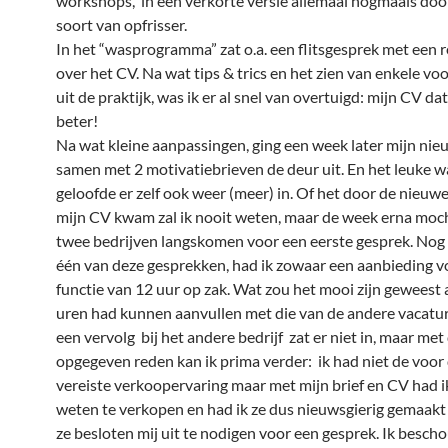
workshops, in een verkorte versie allemaal nogmaals doorl
soort van opfrisser.
In het “wasprogramma” zat o.a. een flitsgesprek met een r
over het CV. Na wat tips & trics en het zien van enkele v
uit de praktijk, was ik er al snel van overtuigd: mijn CV d
beter!
Na wat kleine aanpassingen, ging een week later mijn ni
samen met 2 motivatiebrieven de deur uit. En het leuke wa
geloofde er zelf ook weer (meer) in. Of het door de nieuw
mijn CV kwam zal ik nooit weten, maar de week erna mocht
twee bedrijven langskomen voor een eerste gesprek. Nog
één van deze gesprekken, had ik zowaar een aanbieding v
functie van 12 uur op zak. Wat zou het mooi zijn geweest a
uren had kunnen aanvullen met die van de andere vacatur
een vervolg bij het andere bedrijf zat er niet in, maar me
opgegeven reden kan ik prima verder: ik had niet de voor 
vereiste verkoopervaring maar met mijn brief en CV had ik
weten te verkopen en had ik ze dus nieuwsgierig gemaak
ze besloten mij uit te nodigen voor een gesprek. Ik besch