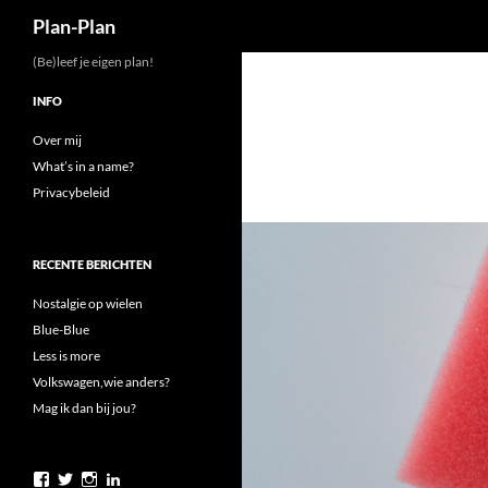
Zoeken
Plan-Plan
Ga
(Be)leef je eigen plan!
naar
INFO
de
inhoud
Over mij
What’s in a name?
Privacybeleid
RECENTE BERICHTEN
Nostalgie op wielen
Blue-Blue
Less is more
Volkswagen,wie anders?
Mag ik dan bij jou?
Bekijk
Bekijk
Bekijk
Bekijk