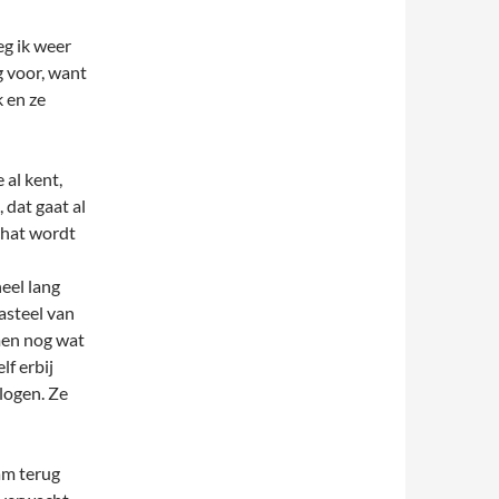
eg ik weer
g voor, want
k en ze
 al kent,
 dat gaat al
chat wordt
eel lang
asteel van
men nog wat
f erbij
logen. Ze
am terug