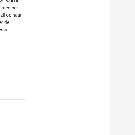
 verwacht,
 Samen het
zij op haar
er de
weer