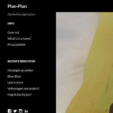
Zoeken
Plan-Plan
Ga
(Be)leef je eigen plan!
naar
INFO
de
inhoud
Over mij
What’s in a name?
Privacybeleid
RECENTE BERICHTEN
Nostalgie op wielen
Blue-Blue
Less is more
Volkswagen,wie anders?
Mag ik dan bij jou?
Bekijk
Bekijk
Bekijk
Bekijk