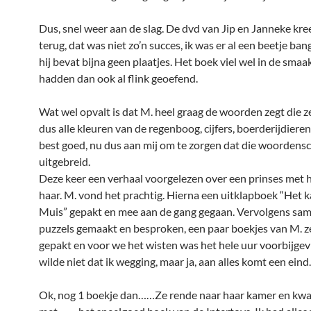
Dus, snel weer aan de slag. De dvd van Jip en Janneke kre
terug, dat was niet zo’n succes, ik was er al een beetje ban
hij bevat bijna geen plaatjes. Het boek viel wel in de smaa
hadden dan ook al flink geoefend.
Wat wel opvalt is dat M. heel graag de woorden zegt die ze
dus alle kleuren van de regenboog, cijfers, boerderijdieren,
best goed, nu dus aan mij om te zorgen dat die woordens
uitgebreid.
Deze keer een verhaal voorgelezen over een prinses met h
haar. M. vond het prachtig. Hierna een uitklapboek “Het k
Muis” gepakt en mee aan de gang gegaan. Vervolgens sa
puzzels gemaakt en besproken, een paar boekjes van M. zel
gepakt en voor we het wisten was het hele uur voorbijgev
wilde niet dat ik wegging, maar ja, aan alles komt een eind.
Ok, nog 1 boekje dan……Ze rende naar haar kamer en kw