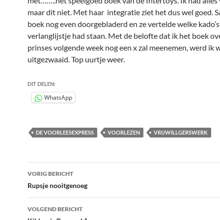
met……..het speelgoed boek van de Intertoys. Ik had alles
maar dit niet. Met haar integratie ziet het dus wel goed.
boek nog even doorgebladerd en ze vertelde welke kado’s 
verlanglijstje had staan. Met de belofte dat ik het boek ov
prinses volgende week nog een x zal meenemen, werd ik 
uitgezwaaid. Top uurtje weer.
DIT DELEN:
WhatsApp
DE VOORLEESEXPRESS
VOORLEZEN
VRIJWILLGERSWERK
Bericht
VORIG BERICHT
navigatie
Rupsje nooitgenoeg
VOLGEND BERICHT