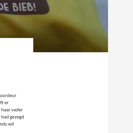
voordeur
ft er
t haar vader
n had gezegd
nds wil