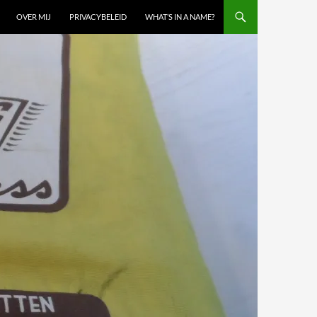
OVER MIJ
PRIVACYBELEID
WHAT’S IN A NAME?