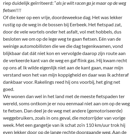
riep duidelijk geïrriteerd: “
als je wilt racen ga je maar op de weg
fietsen!!!!
Of die keer op een vrije, doordeweekse dag. Het was lekker
rustig op de weg in de bossen bij Eerbeek. Het fietspad zat,
door de vele wortels onder het asfalt, vol met hobbels, dus
besloten we om op de lege weg te gaan fietsen. Eén van de
weinige automobilisten die we die dag tegenkwamen, vond
blijkbaar dat dát niet kon en vervolgde daarop zijn route aan
de verkeerde kant van de weg en gaf flink gas. Hij kwam recht
op ons af. Ik wilde eigenlijk niet aan de kant gaan, maar mijn
verstand won het van mijn koppigheid en daar was ik achteraf
dankbaar voor. Rakelings reed hij ons voorbij, het ging net
goed.
We wonen dan wel in het land met de meeste fietspaden ter
wereld, soms ontkom je er nou eenmaal niet aan om op de weg
te fietsen. Dan deel je de weg met andere (gemotoriseerde)
weggebruikers, zoals in ons geval, die motorrijder van vorige
week. Met een gangetje van ik schat zo’n 110 km/uur trok hij
even lekker door op de lange rechte doorgaande weg. Aan de