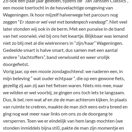
Zo ook een paar jaar geleden, tijdens de “Jan Janssen Classics”,
een mooie toertocht in de heuvelachtige omgeving van
Wageningen. Ik hoor mijzelf halverwege het parcours nog
zeggen “
Er staan er wel veel met bandenpech vandaag!
“. Niet veel
later stonden wij ook in de berm. Met een punaise in de band
van het voorwiel, viel bij ons het kwartje. Blijkbaar was iemand
niet zo blij met al die wielrenners in “zijn/haar” Wageningen.
Gedeelde smart is halve smart, dus samen met een aantal
andere “slachtoffers”, band verwisseld en weer vrolijk
doorgefietst.
Vorig jaar, op een mooie zondagochtend: we naderen een, in
mijn beleving ” wat ouder echtpaar “, die op een gewone fiets,
gezellig zij aan zij aan het fietsen waren. Niets mis mee, maar
we wilden er wel voorbij, ze gingen ons toch iets te langzaam.
Dus, ik bel, rem wat af en zie de man achterom kijken. In plaats
van ruimte te creëren, maakte de man zich eens extra breed en
ging nog wat meer naar links om ons zo de doorgang te
versperren. Toen we er eindelijk van hem langs mochten (we
stonden inmiddels bijna stil), pakte de man zijn momentje en