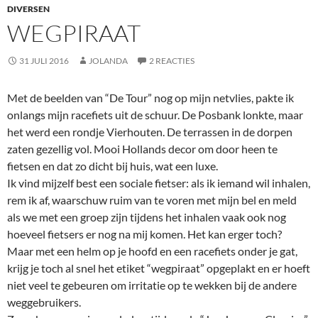
DIVERSEN
WEGPIRAAT
31 JULI 2016
JOLANDA
2 REACTIES
Met de beelden van “De Tour” nog op mijn netvlies, pakte ik
onlangs mijn racefiets uit de schuur. De Posbank lonkte, maar
het werd een rondje Vierhouten. De terrassen in de dorpen
zaten gezellig vol. Mooi Hollands decor om door heen te
fietsen en dat zo dicht bij huis, wat een luxe.
Ik vind mijzelf best een sociale fietser: als ik iemand wil inhalen,
rem ik af, waarschuw ruim van te voren met mijn bel en meld
als we met een groep zijn tijdens het inhalen vaak ook nog
hoeveel fietsers er nog na mij komen. Het kan erger toch?
Maar met een helm op je hoofd en een racefiets onder je gat,
krijg je toch al snel het etiket “wegpiraat” opgeplakt en er hoeft
niet veel te gebeuren om irritatie op te wekken bij de andere
weggebruikers.