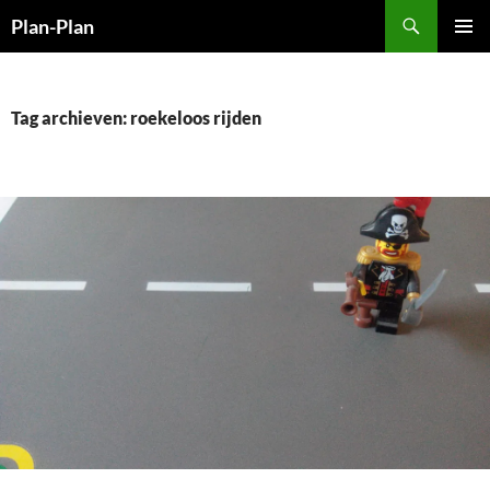
Ga
Zoeken
Plan-Plan
naar
PRIMAI
de
MENU
inhoud
Tag archieven: roekeloos rijden