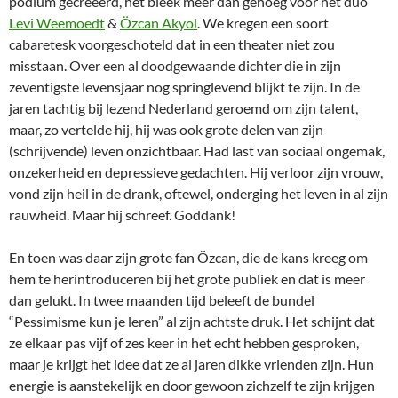
podium gecreëerd, het bleek meer dan genoeg voor het duo
Levi Weemoedt
&
Özcan Akyol
. We kregen een soort
cabaretesk voorgeschoteld dat in een theater niet zou
misstaan. Over een al doodgewaande dichter die in zijn
zeventigste levensjaar nog springlevend blijkt te zijn. In de
jaren tachtig bij lezend Nederland geroemd om zijn talent,
maar, zo vertelde hij, hij was ook grote delen van zijn
(schrijvende) leven onzichtbaar. Had last van sociaal ongemak,
onzekerheid en depressieve gedachten. Hij verloor zijn vrouw,
vond zijn heil in de drank, oftewel, onderging het leven in al zijn
rauwheid. Maar hij schreef. Goddank!
En toen was daar zijn grote fan Özcan, die de kans kreeg om
hem te herintroduceren bij het grote publiek en dat is meer
dan gelukt. In twee maanden tijd beleeft de bundel
“Pessimisme kun je leren” al zijn achtste druk. Het schijnt dat
ze elkaar pas vijf of zes keer in het echt hebben gesproken,
maar je krijgt het idee dat ze al jaren dikke vrienden zijn. Hun
energie is aanstekelijk en door gewoon zichzelf te zijn krijgen