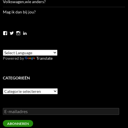
Volkswagen,wie anders?
Mag ik dan bij jou?
Bekijk
Bekijk
Bekijk
Bekijk
het
het
het
het
profiel
profiel
profiel
profiel
van
van
van
van
jolanda.zwier.5
JolandaZwier
jolandazwier
jolandazwier
op
op
op
op
Powered by
Translate
Facebook
Twitter
Instagram
LinkedIn
CATEGORIEËN
Categorieën
E-
mailadres
ABONNEREN