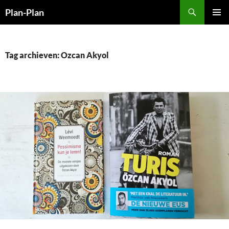
Ga
Zoeken
Plan-Plan
naar
PRIMAI
de
MENU
inhoud
Tag archieven: Ozcan Akyol