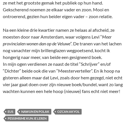
ze met het grootste gemak het publiek op hun hand.
Gekscherend noemen ze elkaar vader en zoon. Mooi en
ontroerend, gezien hun beider eigen vader – zoon relatie.
Na een kleine drie kwartier namen ze helaas al afscheid, ze
moesten door naar Amsterdam, waar volgens Levi “
Meer
provincialen wonen dan op de Veluwe”
. De tranen van het lachen
nog vanachter mijn brillenglazen wegpoetsend, kocht ik
hongerig naar meer, van beide een gesigneerd boek.
In mijn ogen verdienen ze naast de titel “Schrijver” en/of
“Dichter” beide ook die van “Meesterverteller”. En ik hoop na
gisteren alleen maar dat Levi, zoals door hem gezegd, niet echt
vier jaar gaat doen over zijn nieuwe boek/bundel, want zo lang
wachten kunnen een hele hoop (nieuwe) fans echt niet meer!
EUS
NAWIJN EN POLAK
OZCAN AKYOL
PESSIMISME KUN JE LEREN