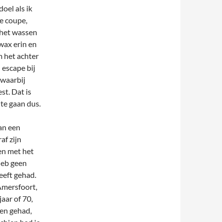
oel als ik
e coupe,
a het wassen
wax erin en
m het achter
 escape bij
 waarbij
st. Dat is
te gaan dus.
van een
af zijn
den met het
heb geen
eeft gehad.
Amersfoort,
aar of 70,
ben gehad,