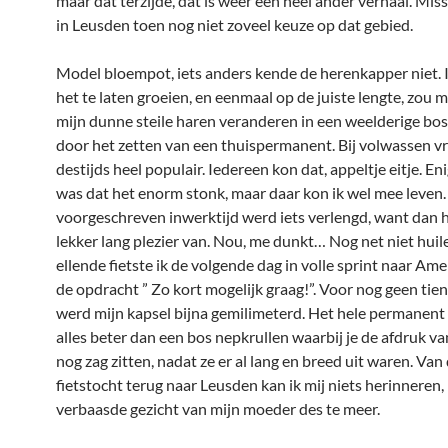
maar dat terzijde, dat is weer een heel ander verhaal. Mis
in Leusden toen nog niet zoveel keuze op dat gebied.
Model bloempot, iets anders kende de herenkapper niet. 
het te laten groeien, en eenmaal op de juiste lengte, zou 
mijn dunne steile haren veranderen in een weelderige bos
door het zetten van een thuispermanent. Bij volwassen 
destijds heel populair. Iedereen kon dat, appeltje eitje. En
was dat het enorm stonk, maar daar kon ik wel mee leven.
voorgeschreven inwerktijd werd iets verlengd, want dan h
lekker lang plezier van. Nou, me dunkt… Nog net niet hui
ellende fietste ik de volgende dag in volle sprint naar Am
de opdracht ” Zo kort mogelijk graag!”. Voor nog geen tie
werd mijn kapsel bijna gemilimeterd. Het hele permanent 
alles beter dan een bos nepkrullen waarbij je de afdruk va
nog zag zitten, nadat ze er al lang en breed uit waren. Van
fietstocht terug naar Leusden kan ik mij niets herinneren,
verbaasde gezicht van mijn moeder des te meer.