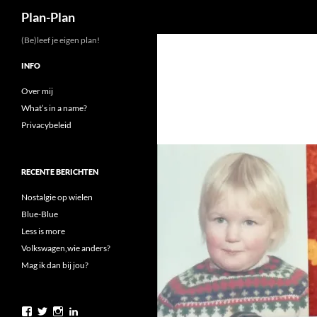
Zoeken
Plan-Plan
Ga
(Be)leef je eigen plan!
naar
INFO
de
inhoud
Over mij
What’s in a name?
Privacybeleid
RECENTE BERICHTEN
Nostalgie op wielen
Blue-Blue
Less is more
Volkswagen,wie anders?
Mag ik dan bij jou?
Bekijk
Bekijk
Bekijk
Bekijk