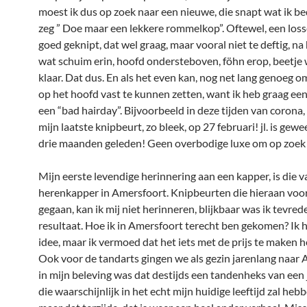
moest ik dus op zoek naar een nieuwe, die snapt wat ik bed
zeg ” Doe maar een lekkere rommelkop”. Oftewel, een loss
goed geknipt, dat wel graag, maar vooral niet te deftig, n
wat schuim erin, hoofd ondersteboven, föhn erop, beetje 
klaar. Dat dus. En als het even kan, nog net lang genoeg o
op het hoofd vast te kunnen zetten, want ik heb graag een
een “bad hairday”. Bijvoorbeeld in deze tijden van corona,
mijn laatste knipbeurt, zo bleek, op 27 februari! jl. is gewee
drie maanden geleden! Geen overbodige luxe om op zoek 
Mijn eerste levendige herinnering aan een kapper, is die 
herenkapper in Amersfoort. Knipbeurten die hieraan voor
gegaan, kan ik mij niet herinneren, blijkbaar was ik tevre
resultaat. Hoe ik in Amersfoort terecht ben gekomen? Ik 
idee, maar ik vermoed dat het iets met de prijs te maken h
Ook voor de tandarts gingen we als gezin jarenlang naar 
in mijn beleving was dat destijds een tandenheks van een j
die waarschijnlijk in het echt mijn huidige leeftijd zal heb