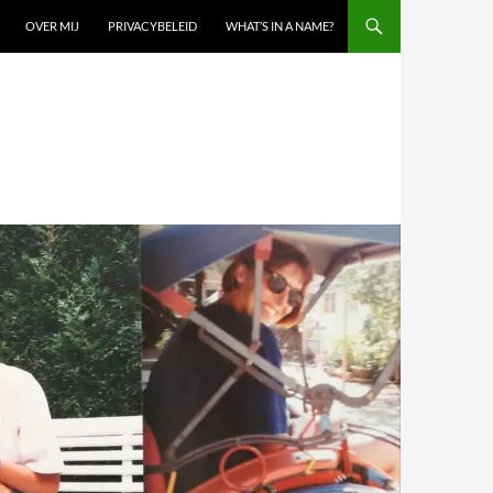
OVER MIJ
PRIVACYBELEID
WHAT’S IN A NAME?