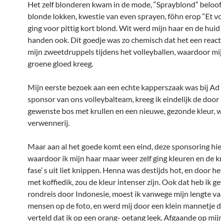
Het zelf blonderen kwam in de mode, “Sprayblond” beloo
blonde lokken, kwestie van even sprayen, föhn erop “Et voi
ging voor pittig kort blond. Wit werd mijn haar en de huid
handen ook. Dit goedje was zo chemisch dat het een react
mijn zweetdruppels tijdens het volleyballen, waardoor mi
groene gloed kreeg.
Mijn eerste bezoek aan een echte kapperszaak was bij Ad 
sponsor van ons volleybalteam, kreeg ik eindelijk de door 
gewenste bos met krullen en een nieuwe, gezonde kleur, 
verwennerij.
Maar aan al het goede komt een eind, deze sponsoring hie
waardoor ik mijn haar maar weer zelf ging kleuren en de kr
fase’ s uit liet knippen. Henna was destijds hot, en door 
met koffiedik, zou de kleur intenser zijn. Ook dat heb ik 
rondreis door Indonesie, moest ik vanwege mijn lengte v
mensen op de foto, en werd mij door een klein mannetje 
verteld dat ik op een orang- oetang leek. Afgaande op mij