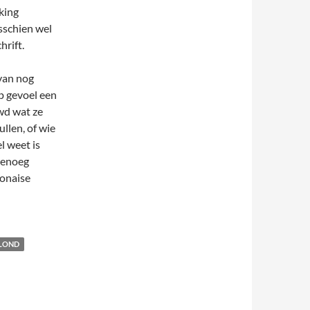
jking
isschien wel
hrift.
van nog
p gevoel een
wd wat ze
ullen, of wie
l weet is
 genoeg
lonaise
LOND