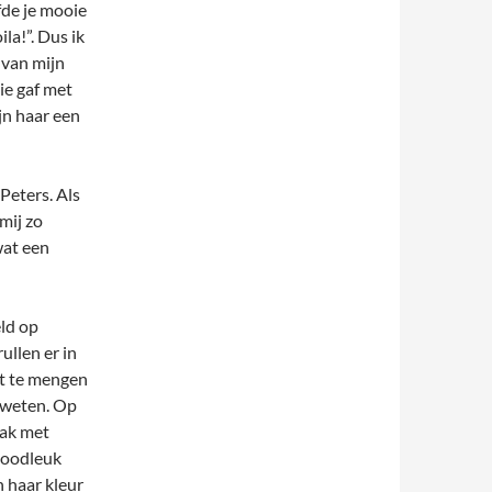
fde je mooie
la!”. Dus ik
 van mijn
ie gaf met
jn haar een
Peters. Als
mij zo
wat een
ld op
ullen er in
het te mengen
geweten. Op
aak met
doodleuk
n haar kleur