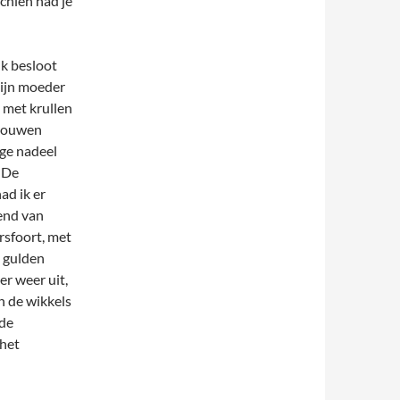
schien had je
Ik besloot
mijn moeder
 met krullen
vrouwen
ige nadeel
 De
ad ik er
lend van
ersfoort, met
n gulden
er weer uit,
n de wikkels
 de
 het