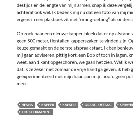
destijds en de lengte van mijn armen, snap ik deze vergeli
achteraf ook wel. Ik bedenk mij nu dat een foto van mij m
ergens in een plakboek zit met “orang-oetang” als ondersc
Op zoek naar een nieuwe kapper, bleek dat er op afstand 
geen 500 meter, tientallen kapperszaken te vinden zijn. O
keuze gemaakt en de eerste afspraak staat. Ik ben benieu
mij gaan adviseren, pittig kort, een Bob of toch in lagen, kr
weet, aan 1 kant opgeschoren, we gaan het zien. Wat ik we
dat ik ze zeker niet zomaar de vrije hand ga geven, ik heb
geëxperimenteerd met mijn haar, aan mijn hoofd geen po
meer.
HENNA
KAPPER
KAPSELS
ORANG- OETANG
SPRAYB
THUISPERMANENT