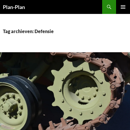
Ga
Zoeken
Plan-Plan
naar
PRIMAI
de
MENU
inhoud
Tag archieven: Defensie