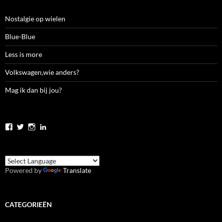
Nostalgie op wielen
Blue-Blue
Less is more
Volkswagen,wie anders?
Mag ik dan bij jou?
Bekijk
Bekijk
Bekijk
Bekijk
het
het
het
het
profiel
profiel
profiel
profiel
van
van
van
van
jolanda.zwier.5
JolandaZwier
jolandazwier
jolandazwier
op
op
op
op
Powered by
Translate
Facebook
Twitter
Instagram
LinkedIn
CATEGORIEËN