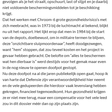
gevolgen als je het straalt, opschuurt, last of slijpt en je daarbij
niet voldoende beschermingsmiddelen tot je beschikking
krijgt.
Dat het werken met Chroom-6 grote gezondheidsrisico’s met
zich meebracht, was in 1973 bij de luchtmacht al bekend, blijkt
nu uit het rapport. Het lijkt erop dat men in 1984 bij de start
van de depots, doelbewust, om in militaire termen te blijven,
deze “onzichtbare sluipmoordenaar”, heeft doodgezwegen,
want “hem” stoppen, dat zou teveel kosten en het project in
gevaar hebben gebracht. De belofte om “alles te beschermen
wat hen dierbaar is” werd destijds voor het gemak maar even
in de nog nieuw te openen doofpot gestopt.
Nu deze doofpot na al die jaren publiekelijk open gaat, hoop ik
van harte dat Defensie zijn verantwoordelijkheid hier neemt
en de vele gedupeerden die hierdoor vaak levenslang hebben
gekregen, financieel tegemoedkomt. Hun gezondheid krijgen
ze er niet mee terug, maar een compensatie voor het vele leed
zou in dit dossier méér dan op zijn plaats zijn.