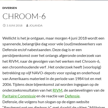
DIVERSEN
CHROOM-6
3 JUNI 2018
JOLANDA
Wellicht is het je ontgaan, maar morgen 4 juni 2018 wordt een
spannende, belangrijke dag voor vele (oud)medewerkers van
Defensie en/of nabestaanden. Deze dag is er een
persbijeenkomst over het onlangs afgeronde onderzoek van
het RIVM, naar de gevolgen van het werken met Chroom-6,
een chroomhoudende verf . Het onderzoek heeft (voorlopig)
betrekking op vijf NAVO-depots voor opslag en onderhoud
van Amerikaans materieel in de periode van 1984 tot en met
2006. Tijdens deze bijeenkomst zal worden ingegaan op de
onderzoeksresultaten van het
RIVM
, de aanbevelingen van de
Paritaire Commiss
ie
en de reactie van
Defensie
.
Defensie, die volgens hun slogan op de eigen website
“
Beschermt wat ons dierbaar is
“, met daarbij de uitleg: “
Militairen