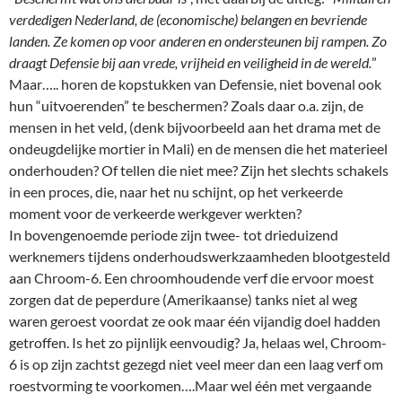
verdedigen Nederland, de (economische) belangen en bevriende
landen. Ze komen op voor anderen en ondersteunen bij rampen. Zo
draagt Defensie bij aan vrede, vrijheid en veiligheid in de wereld.
”
Maar….. horen de kopstukken van Defensie, niet bovenal ook
hun “uitvoerenden” te beschermen? Zoals daar o.a. zijn, de
mensen in het veld, (denk bijvoorbeeld aan het drama met de
ondeugdelijke mortier in Mali) en de mensen die het materieel
onderhouden? Of tellen die niet mee? Zijn het slechts schakels
in een proces, die, naar het nu schijnt, op het verkeerde
moment voor de verkeerde werkgever werkten?
In bovengenoemde periode zijn twee- tot drieduizend
werknemers tijdens onderhoudswerkzaamheden blootgesteld
aan Chroom-6. Een chroomhoudende verf die ervoor moest
zorgen dat de peperdure (Amerikaanse) tanks niet al weg
waren geroest voordat ze ook maar één vijandig doel hadden
getroffen. Is het zo pijnlijk eenvoudig? Ja, helaas wel, Chroom-
6 is op zijn zachtst gezegd niet veel meer dan een laag verf om
roestvorming te voorkomen….Maar wel één met vergaande