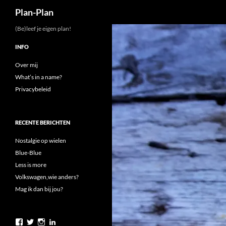
Zoeken
Plan-Plan
Ga
(Be)leef je eigen plan!
naar
INFO
de
inhoud
Over mij
What’s in a name?
Privacybeleid
RECENTE BERICHTEN
Nostalgie op wielen
Blue-Blue
Less is more
Volkswagen,wie anders?
Mag ik dan bij jou?
Bekijk
Bekijk
Bekijk
Bekijk