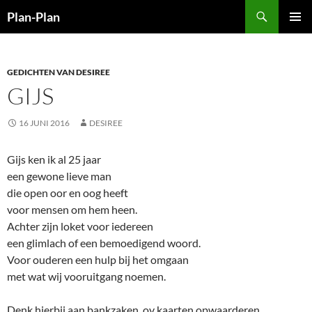
Ga
Zoeken
Plan-Plan
naar
PRIMAI
de
MENU
inhoud
GEDICHTEN VAN DESIREE
GIJS
16 JUNI 2016
DESIREE
Gijs ken ik al 25 jaar
een gewone lieve man
die open oor en oog heeft
voor mensen om hem heen.
Achter zijn loket voor iedereen
een glimlach of een bemoedigend woord.
Voor ouderen een hulp bij het omgaan
met wat wij vooruitgang noemen.
Denk hierbij aan bankzaken, ov kaarten opwaarderen