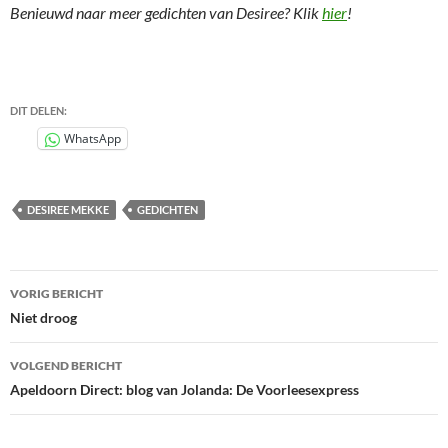
Benieuwd naar meer gedichten van Desiree? Klik
hier
!
DIT DELEN:
WhatsApp
DESIREE MEKKE
GEDICHTEN
Bericht
VORIG BERICHT
navigatie
Niet droog
VOLGEND BERICHT
Apeldoorn Direct: blog van Jolanda: De Voorleesexpress